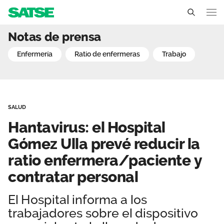
Hantavirus: el Hospital G
Notas de prensa
Madrid
enfermería
ratio de enfermeras
trabajo
Conócenos
Un sindicato profesional e independiente
Nuestro trabajo
SALUD
Delegados Sindicales
Ámbitos de negociación
Qué ofrecemos
Hantavirus: el Hospital
Estructura organizativa
Secciones sindicales
Gómez Ulla prevé reducir la
Actualidad
ratio enfermera/paciente y
Transparencia
Servicios
Noticias
Contáctanos
contratar personal
Ventajas
Sala de prensa
El Hospital informa a los
trabajadores sobre el dispositivo
Empleo