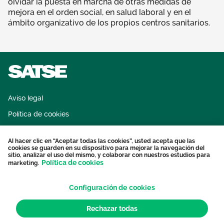
olvidar la puesta en marcha de otras medidas de
mejora en el orden social, en salud laboral y en el
ámbito organizativo de los propios centros sanitarios.
Aviso legal
Política de cookies
Sistema interno de información
Al hacer clic en “Aceptar todas las cookies”, usted acepta que las
Protección datos personales
cookies se guarden en su dispositivo para mejorar la navegación del
sitio, analizar el uso del mismo, y colaborar con nuestros estudios para
Contacto
Política de cookies
marketing.
Configuración de cookies
Rechazar todas