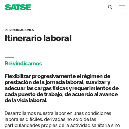
Itinerario laboral - Madri
Madrid
REIVINDICACIONES
Itinerario laboral
Conócenos
Un sindicato profesional e independiente
Nuestro trabajo
Reivindicamos
Delegados Sindicales
Ámbitos de negociación
Qué ofrecemos
Flexibilizar progresivamente el régimen de
Estructura organizativa
Secciones sindicales
prestación de la jornada laboral, suavizar y
Actualidad
adecuar las cargas físicas y requerimientos de
Transparencia
cada puesto de trabajo, de acuerdo al avance
Servicios
Noticias
Contáctanos
de la vida laboral.
Ventajas
Sala de prensa
Desarrollamos nuestra labor en unas condiciones
laborales difíciles, derivadas no solo de las
Empleo
particularidades propias de la actividad sanitaria sino