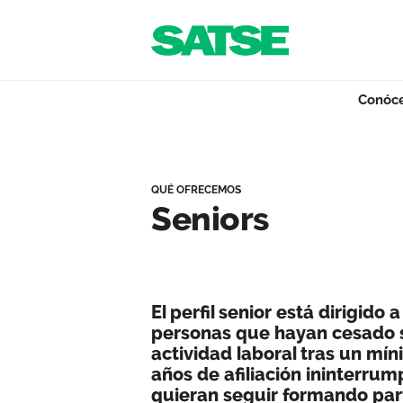
Navegación
Saltar al contenido
Conóc
Seniors - Madrid
Conócenos
QUÉ OFRECEMOS
Seniors
Nuestro trabajo
El perfil senior está dirigido 
Qué ofrecemos
personas que hayan cesado 
actividad laboral tras un mí
años de afiliación ininterrum
Actualidad
quieran seguir formando par