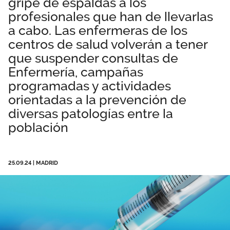
gripe de espaldas a los
Área privada
Documentos
profesionales que han de llevarlas
a cabo. Las enfermeras de los
Publicaciones
centros de salud volverán a tener
Únete
que suspender consultas de
Vídeos
Enfermería, campañas
programadas y actividades
orientadas a la prevención de
diversas patologías entre la
población
25.09.24
|
MADRID