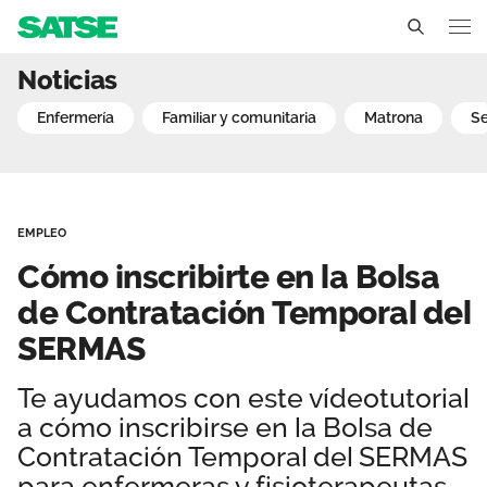
Cómo inscribirte en la B
Noticias
Madrid
enfermería
familiar y comunitaria
matrona
Conócenos
Un sindicato profesional e independiente
Nuestro trabajo
EMPLEO
Delegados Sindicales
Ámbitos de negociación
Qué ofrecemos
Cómo inscribirte en la Bolsa
Estructura organizativa
Secciones sindicales
de Contratación Temporal del
Actualidad
SERMAS
Transparencia
Servicios
Noticias
Contáctanos
Te ayudamos con este vídeotutorial
Ventajas
Sala de prensa
a cómo inscribirse en la Bolsa de
Contratación Temporal del SERMAS
Empleo
para enfermeras y fisioterapeutas