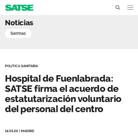
Hospital de Fuenlabrada: 
Noticias
Madrid
sermas
Conócenos
Un sindicato profesional e independiente
Nuestro trabajo
POLITICA SANITARIA
Delegados Sindicales
Ámbitos de negociación
Qué ofrecemos
Hospital de Fuenlabrada:
Estructura organizativa
Secciones sindicales
SATSE firma el acuerdo de
Actualidad
estatutarización voluntario
Transparencia
Servicios
Noticias
Contáctanos
del personal del centro
Ventajas
Sala de prensa
Empleo
14.05.26
|
MADRID