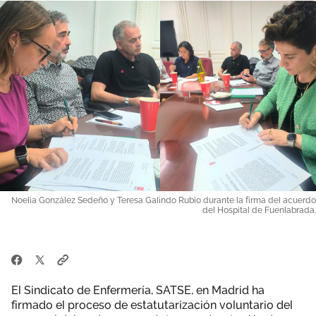
Área privada
Documentos
Publicaciones
Únete
Vídeos
Noelia González Sedeño y Teresa Galindo Rubio durante la firma del acuerdo
del Hospital de Fuenlabrada.
El Sindicato de Enfermería, SATSE, en Madrid ha
firmado el proceso de estatutarización voluntario del