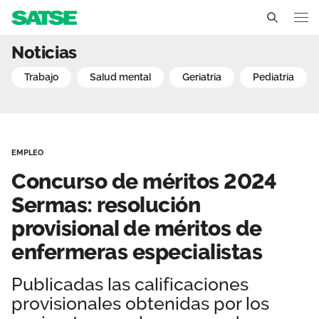
Concurso de méritos 2024
Noticias
Madrid
trabajo
salud mental
geriatría
pediatría
Conócenos
Un sindicato profesional e independiente
Nuestro trabajo
EMPLEO
Delegados Sindicales
Ámbitos de negociación
Qué ofrecemos
Concurso de méritos 2024
Estructura organizativa
Secciones sindicales
Sermas: resolución
Actualidad
provisional de méritos de
Transparencia
Servicios
Noticias
Contáctanos
enfermeras especialistas
Ventajas
Sala de prensa
Publicadas las calificaciones
provisionales obtenidas por los
Empleo