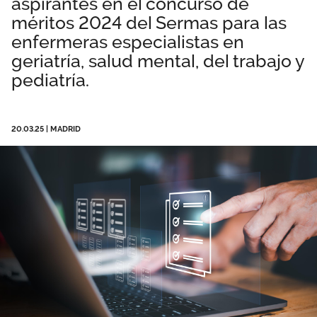
aspirantes en el concurso de
Área privada
Documentos
méritos 2024 del Sermas para las
enfermeras especialistas en
Publicaciones
geriatría, salud mental, del trabajo y
Únete
pediatría.
Vídeos
20.03.25
|
MADRID