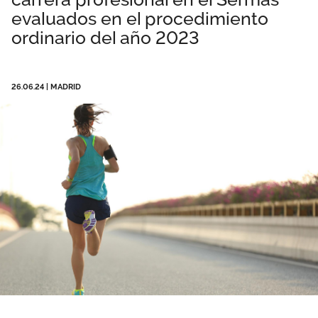
evaluados en el procedimiento
Área privada
Documentos
ordinario del año 2023
Publicaciones
Únete
Vídeos
26.06.24
|
MADRID