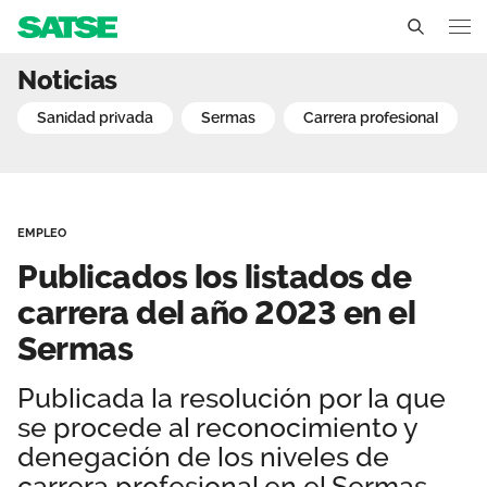
Publicados los listados d
Noticias
Madrid
sanidad privada
sermas
carrera profesional
Conócenos
Un sindicato profesional e independiente
Nuestro trabajo
EMPLEO
Delegados Sindicales
Ámbitos de negociación
Qué ofrecemos
Publicados los listados de
Estructura organizativa
Secciones sindicales
carrera del año 2023 en el
Actualidad
Sermas
Transparencia
Servicios
Noticias
Contáctanos
Publicada la resolución por la que
Ventajas
Sala de prensa
se procede al reconocimiento y
denegación de los niveles de
Empleo
carrera profesional en el Sermas