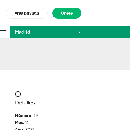
Área privada
Únete
Madrid
rma - Madrid
Detalles
Número:
19
Mes:
11
Año:
2021