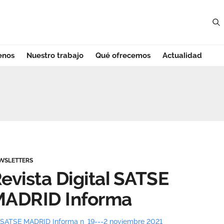
enos
Nuestro trabajo
Qué ofrecemos
Actualidad
SATSE MADRID Info
WSLETTERS
evista Digital SATSE
MADRID Informa
SATSE MADRID Informa n_19---2 noviembre 2021