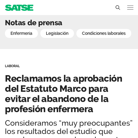
Reclamamos la aprobación
Notas de prensa
Madrid
enfermería
legislación
condiciones laborales
Conócenos
Un sindicato profesional e independiente
Nuestro trabajo
LABORAL
Delegados Sindicales
Ámbitos de negociación
Qué ofrecemos
Reclamamos la aprobación
Estructura organizativa
Secciones sindicales
del Estatuto Marco para
Actualidad
evitar el abandono de la
Transparencia
Servicios
Noticias
Contáctanos
profesión enfermera
Ventajas
Sala de prensa
Consideramos “muy preocupantes”
los resultados del estudio que
Empleo