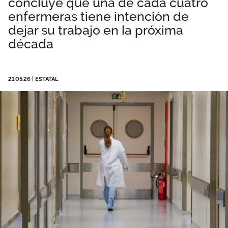
concluye que una de cada cuatro
Área privada
Documentos
enfermeras tiene intención de
dejar su trabajo en la próxima
Publicaciones
década
Únete
Vídeos
21.05.26
|
ESTATAL